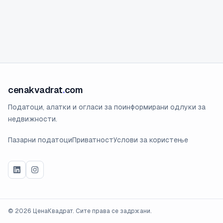
cenakvadrat
.
com
Податоци, алатки и огласи за поинформирани одлуки за
недвижности.
Пазарни податоци
Приватност
Услови за користење
©
2026
ЦенаКвадрат. Сите права се задржани.