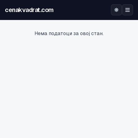
cenakvadrat.com
Почетна
Нема податоци за овој стан.
Огласи
Калкулатор
Оцена на локација
Најава