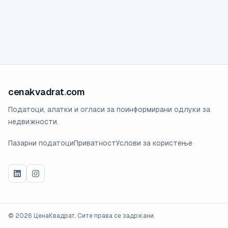
cenakvadrat
.
com
Податоци, алатки и огласи за поинформирани одлуки за
недвижности.
Пазарни податоци
Приватност
Услови за користење
©
2026
ЦенаКвадрат. Сите права се задржани.