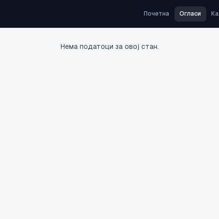
Почетна
Огласи
Ка
Нема податоци за овој стан.