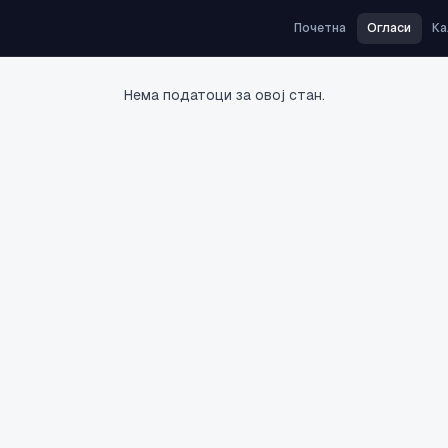
Почетна
Огласи
Ка
Нема податоци за овој стан.