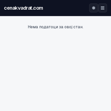
cenakvadrat.com
Почетна
Нема податоци за овој стан.
Огласи
Калкулатор
Оцена на локација
Најава