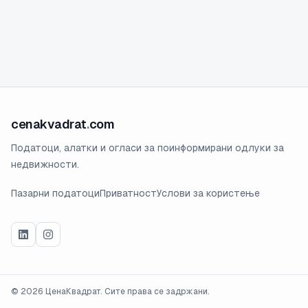
cenakvadrat
.
com
Податоци, алатки и огласи за поинформирани одлуки за
недвижности.
Пазарни податоци
Приватност
Услови за користење
©
2026
ЦенаКвадрат. Сите права се задржани.