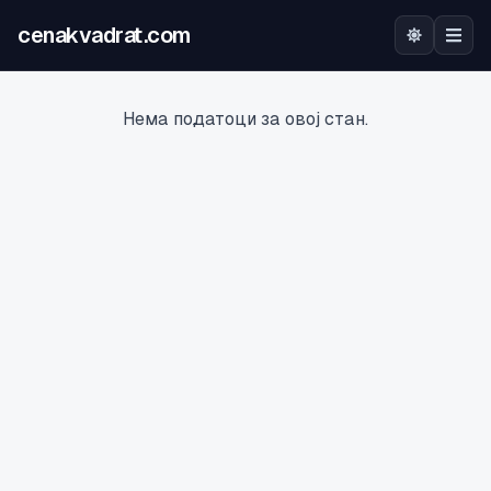
cenakvadrat.com
Почетна
Нема податоци за овој стан.
Огласи
Калкулатор
Оцена на локација
Најава