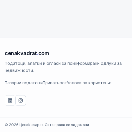
cenakvadrat
.
com
Податоци, алатки и огласи за поинформирани одлуки за
недвижности.
Пазарни податоци
Приватност
Услови за користење
©
2026
ЦенаКвадрат. Сите права се задржани.