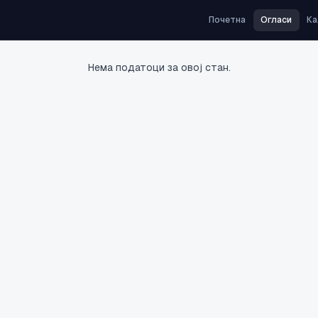
Почетна
Огласи
Ка
Нема податоци за овој стан.