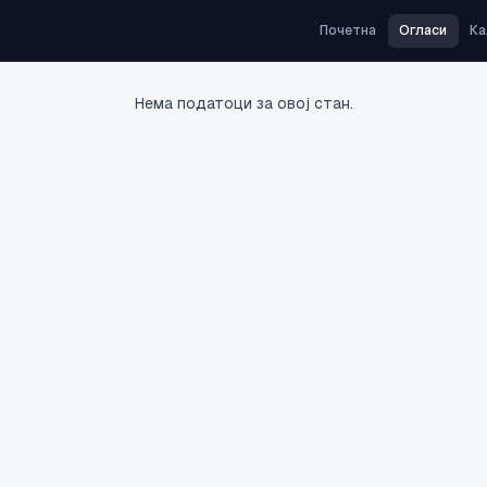
Почетна
Огласи
Ка
Нема податоци за овој стан.