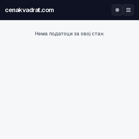
cenakvadrat.com
Почетна
Нема податоци за овој стан.
Огласи
Калкулатор
Оцена на локација
Најава