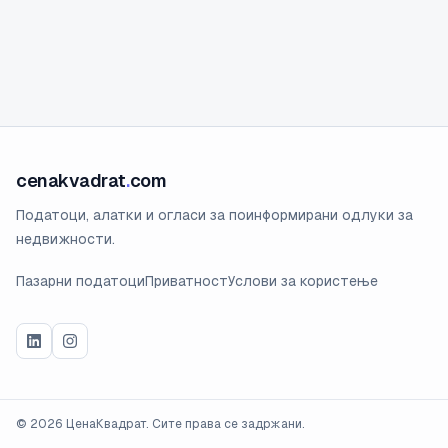
cenakvadrat
.
com
Податоци, алатки и огласи за поинформирани одлуки за
недвижности.
Пазарни податоци
Приватност
Услови за користење
©
2026
ЦенаКвадрат. Сите права се задржани.