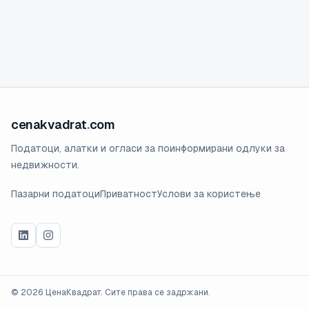
cenakvadrat
.
com
Податоци, алатки и огласи за поинформирани одлуки за
недвижности.
Пазарни податоци
Приватност
Услови за користење
©
2026
ЦенаКвадрат. Сите права се задржани.