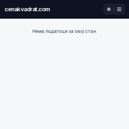
cenakvadrat.com
Почетна
Нема податоци за овој стан.
Огласи
Калкулатор
Оцена на локација
Најава