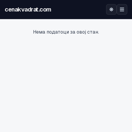
cenakvadrat.com
Почетна
Нема податоци за овој стан.
Огласи
Калкулатор
Оцена на локација
Најава