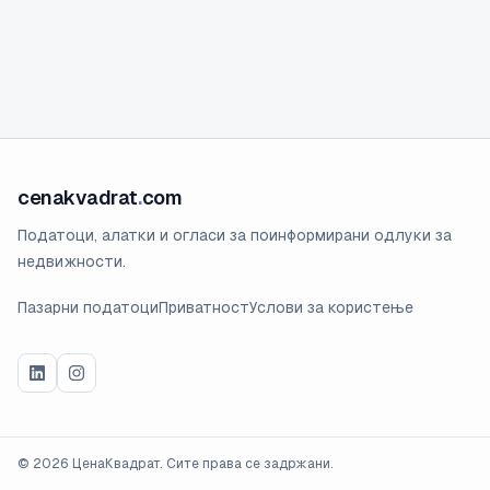
cenakvadrat
.
com
Податоци, алатки и огласи за поинформирани одлуки за
недвижности.
Пазарни податоци
Приватност
Услови за користење
©
2026
ЦенаКвадрат. Сите права се задржани.