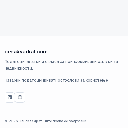
cenakvadrat
.
com
Податоци, алатки и огласи за поинформирани одлуки за
недвижности.
Пазарни податоци
Приватност
Услови за користење
©
2026
ЦенаКвадрат. Сите права се задржани.