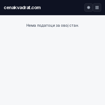
cenakvadrat.com
Почетна
Нема податоци за овој стан.
Огласи
Калкулатор
Оцена на локација
Најава