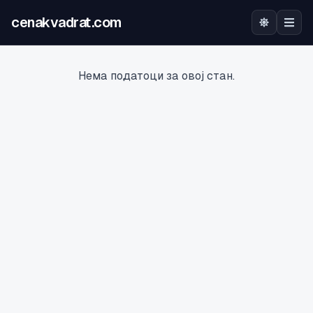
cenakvadrat.com
Почетна
Нема податоци за овој стан.
Огласи
Калкулатор
Оцена на локација
Најава