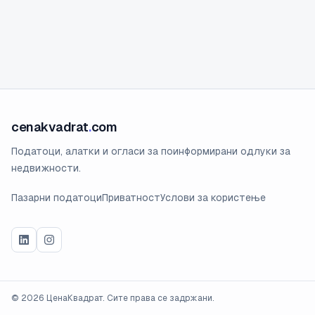
cenakvadrat
.
com
Податоци, алатки и огласи за поинформирани одлуки за
недвижности.
Пазарни податоци
Приватност
Услови за користење
©
2026
ЦенаКвадрат. Сите права се задржани.