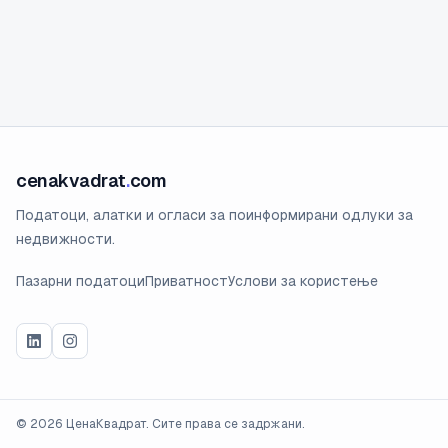
cenakvadrat
.
com
Податоци, алатки и огласи за поинформирани одлуки за
недвижности.
Пазарни податоци
Приватност
Услови за користење
©
2026
ЦенаКвадрат. Сите права се задржани.