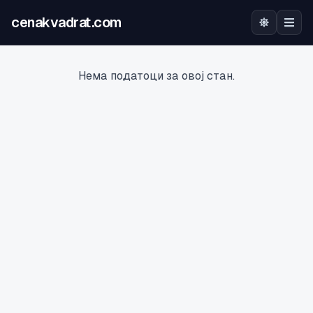
cenakvadrat.com
Почетна
Нема податоци за овој стан.
Огласи
Калкулатор
Оцена на локација
Најава