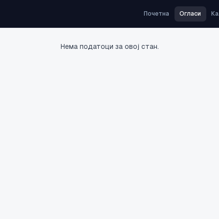
Почетна
Огласи
Ка
Нема податоци за овој стан.