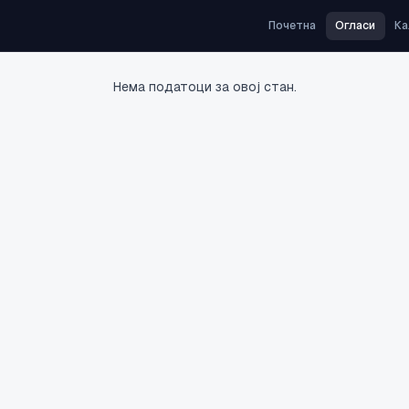
Почетна
Огласи
Ка
Нема податоци за овој стан.