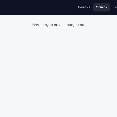
Почетна
Огласи
Ка
Нема податоци за овој стан.