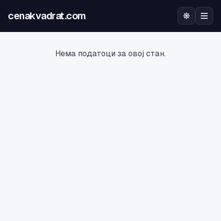
cenakvadrat.com
Почетна
Нема податоци за овој стан.
Огласи
Калкулатор
Оцена на локација
Најава