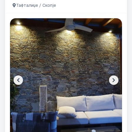
Тафталиџе / Скопје