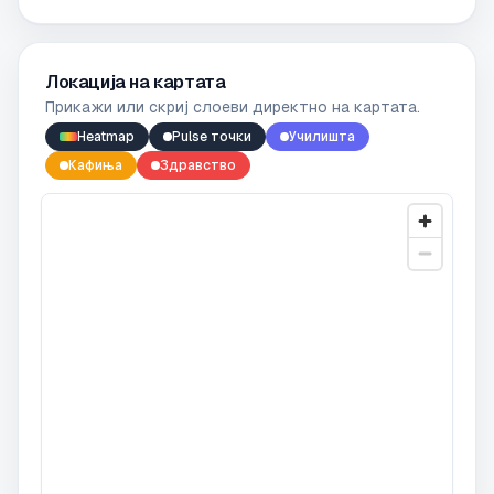
Локација на картата
Прикажи или скриј слоеви директно на картата.
Heatmap
Pulse точки
Училишта
Кафиња
Здравство