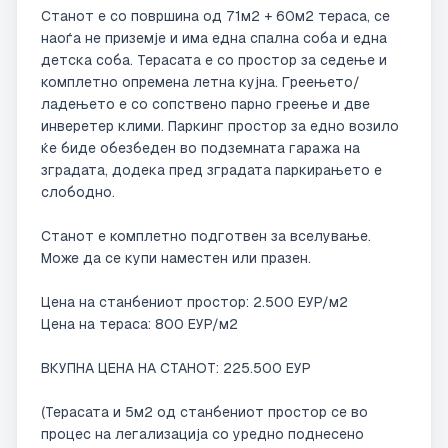
Станот е со површина од 71м2 + 60м2 тераса, се 
наоѓа не приземје и има една спална соба и една 
детска соба. Терасата е со простор за седење и 
комплетно опремена летна кујна. Греењето/
ладењето е со сопствено парно греење и две 
инверетер клими. Паркинг простор за едно возило 
ќе биде обезбеден во подземната гаража на 
зградата, додека пред зградата паркирањето е 
слободно. 

Станот е комплетно подготвен за вселување. 
Може да се купи наместен или празен.

Цена на станбениот простор: 2.500 ЕУР/м2

Цена на тераса: 800 ЕУР/м2

ВКУПНА ЦЕНА НА СТАНОТ: 225.500 ЕУР

(Терасата и 5м2 од станбениот простор се во 
процес на легализација со уредно поднесено 