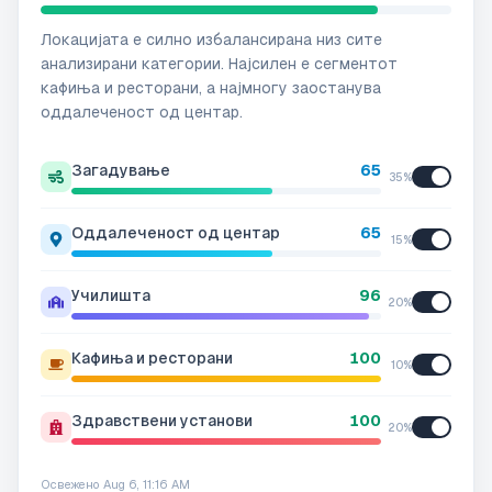
Локацијата е силно избалансирана низ сите
анализирани категории. Најсилен е сегментот
кафиња и ресторани, а најмногу заостанува
оддалеченост од центар.
Загадување
65
35
%
Оддалеченост од центар
65
15
%
Училишта
96
20
%
Кафиња и ресторани
100
10
%
Здравствени установи
100
20
%
Освежено
Aug 6, 11:16 AM