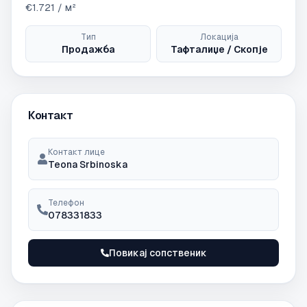
€
1.721
/ м²
Тип
Локација
Продажба
Тафталиџе / Скопје
Контакт
Контакт лице
Teona Srbinoska
Телефон
078331833
Повикај сопственик