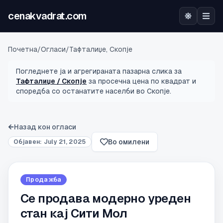
cenakvadrat.com
Почетна
Почетна
/
Огласи
/
Тафталиџе, Скопје
Огласи
Погледнете ја и агрегираната пазарна слика за
Тафталиџе / Скопје
за просечна цена по квадрат и
споредба со останатите населби во Скопје.
Калкулатор
Оцена на локација
Назад кон огласи
Во омилени
Објавен:
July 21, 2025
Најава
Продажба
Се продава модерно уреден
стан кај Сити Мол