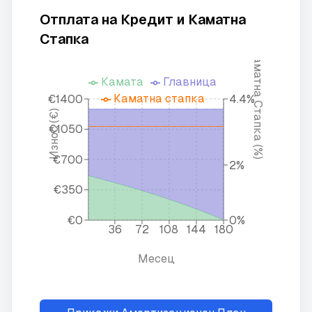
Отплата на Кредит и Каматна
Стапка
Каматна Стапка (%)
Камата
Главница
Каматна стапка
€1400
4.4%
Износ (€)
€1050
€700
2%
€350
€0
0%
36
72
108
144
180
Месец