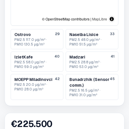
© OpenStreetMap contributors |
MapLibre
29
33
Ostrovo
Naselba Lisice
PM2.5
117.0 μg/m³
·
PM2.5
48.0 μg/m³
·
PM10
130.5 μg/m³
PM10
51.5 μg/m³
40
41
IzletKafe
Madzari
PM2.5
58.0 μg/m³
·
PM2.5
28.8 μg/m³
·
PM10
59.0 μg/m³
PM10
53.0 μg/m³
42
45
MOEPP Miladinovci
Bunadrzhik (Sensor
PM2.5
20.0 μg/m³
·
comm.)
PM10
28.0 μg/m³
PM2.5
16.5 μg/m³
·
PM10
31.0 μg/m³
€
225.500