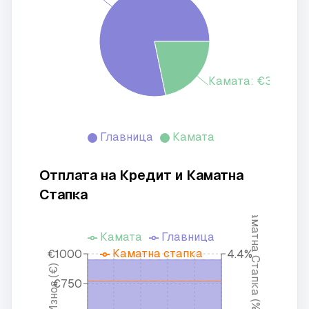
Камата: €37,180.91
Главница
Камата
Отплата на Кредит и Каматна
Стапка
Каматна Стапка (%)
Камата
Главница
Каматна стапка
€1000
4.4%
Износ (€)
€750