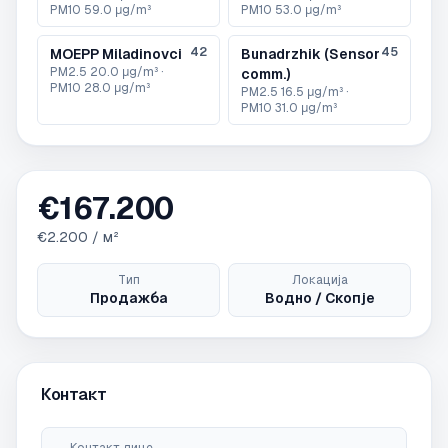
PM10
59.0 μg/m³
PM10
53.0 μg/m³
42
45
MOEPP Miladinovci
Bunadrzhik (Sensor
PM2.5
20.0 μg/m³
·
comm.)
PM10
28.0 μg/m³
PM2.5
16.5 μg/m³
·
PM10
31.0 μg/m³
€
167.200
€
2.200
/ м²
Тип
Локација
Продажба
Водно / Скопје
Контакт