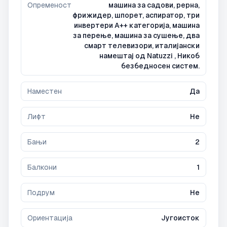
Опременост
машина за садови, рерна,
фрижидер, шпорет, аспиратор, три
инвертери А++ категорија, машина
за перење, машина за сушење, два
смарт телевизори, италијански
намештај од Natuzzi , Никоб
безбедносен систем.
Наместен
Да
Лифт
Не
Бањи
2
Балкони
1
Подрум
Не
Ориентација
Југоисток