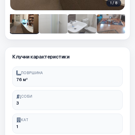
1
/
8
Клучни карактеристики
ПОВРШИНА
76 м²
СОБИ
3
КАТ
1