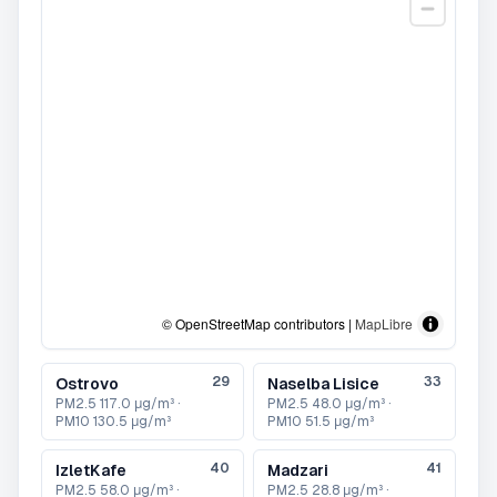
© OpenStreetMap contributors |
MapLibre
29
33
Ostrovo
Naselba Lisice
PM2.5
117.0 μg/m³
·
PM2.5
48.0 μg/m³
·
PM10
130.5 μg/m³
PM10
51.5 μg/m³
40
41
IzletKafe
Madzari
PM2.5
58.0 μg/m³
·
PM2.5
28.8 μg/m³
·