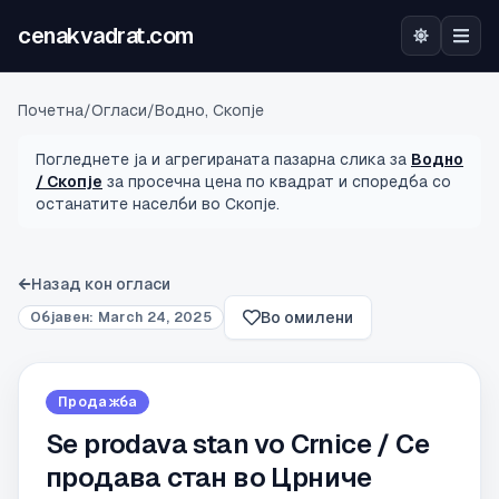
cenakvadrat.com
Почетна
Почетна
/
Огласи
/
Водно, Скопје
Огласи
Погледнете ја и агрегираната пазарна слика за
Водно
/ Скопје
за просечна цена по квадрат и споредба со
останатите населби во Скопје.
Калкулатор
Оцена на локација
Назад кон огласи
Во омилени
Објавен:
March 24, 2025
Најава
Продажба
Se prodava stan vo Crnice / Се
продава стан во Црниче