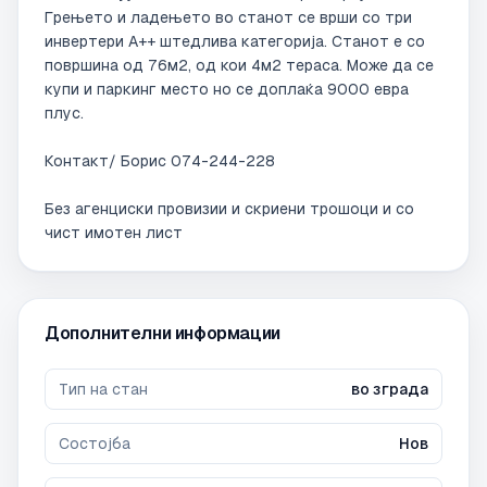
Грењето и ладењето во станот се врши со три 
инвертери А++ штедлива категорија. Станот е со 
површина од 76м2, од кои 4м2 тераса. Може да се 
купи и паркинг место но се доплаќа 9000 евра 
плус.

Контакт/ Борис 074-244-228 

Без агенциски провизии и скриени трошоци и со 
чист имотен лист 
Дополнителни информации
Тип на стан
во зграда
Состојба
Нов