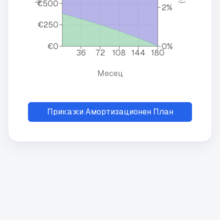
€500
2%
€250
€0
0%
36
72
108
144
180
Месец
Прикажи Амортизационен План