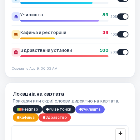
Училишта
89
20
%
Кафиња и ресторани
39
10
%
Здравствени установи
100
20
%
Освежено
Aug 9, 06:03 AM
Локација на картата
Прикажи или скриј слоеви директно на картата.
Heatmap
Pulse точки
Училишта
Кафиња
Здравство