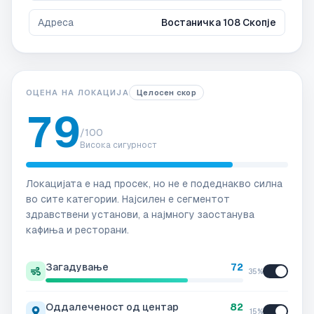
Адреса
Востаничка 108 Скопје
ОЦЕНА НА ЛОКАЦИЈА
Целосен скор
79
/100
Висока сигурност
Локацијата е над просек, но не е подеднакво силна
во сите категории. Најсилен е сегментот
здравствени установи, а најмногу заостанува
кафиња и ресторани.
Загадување
72
35
%
Оддалеченост од центар
82
15
%